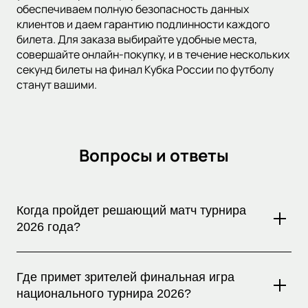
обеспечиваем полную безопасность данных
клиентов и даем гарантию подлинности каждого
билета. Для заказа выбирайте удобные места,
совершайте онлайн-покупку, и в течение нескольких
секунд билеты на финал Кубка России по футболу
станут вашими.
Вопросы и ответы
Когда пройдет решающий матч турнира
2026 года?
Финал Кубка России по футболу состоится 24 мая 2026 в
Москве и станет главным событием сезона, где
Где примет зрителей финальная игра
определится обладатель престижного национального
национального турнира 2026?
трофея.