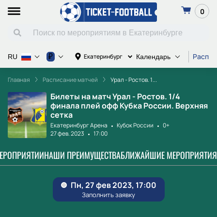
0
Распис
₽
Екатеринбург
RU
Календарь
Главная
Расписание матчей
Урал - Ростов. 1...
Билеты на матч Урал - Ростов. 1/4
финала плей офф Кубка России. Верхняя
сетка
Екатеринбург Арена
Кубок России
0+
27 фев. 2023
17:00
МЕРОПРИЯТИИ
НАШИ ПРЕИМУЩЕСТВА
БЛИЖАЙШИЕ МЕРОПРИЯТИЯ