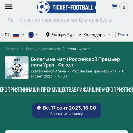
0
Распис
₽
Екатеринбург
RU
Календарь
Главная
Расписание матчей
Урал - Факел
Билеты на матч Российской Премьер
лиги Урал - Факел
Екатеринбург Арена
Российская Премьер Лига
0+
17 сент. 2023
16:00
МЕРОПРИЯТИИ
НАШИ ПРЕИМУЩЕСТВА
БЛИЖАЙШИЕ МЕРОПРИЯТИЯ