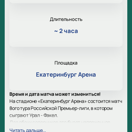
Длительность
~
2 часа
Площадка
Екатеринбург Арена
Время и дата матча может измениться!
На стадионе «Екатеринбург Арена» состоится матч
8ого тура Российской Премьер-лиги, в котором
сыграют Урал - Факел.
Для обоих соперников это будет напряженное
противостояние, которое принесет победителю
Читать дальше...