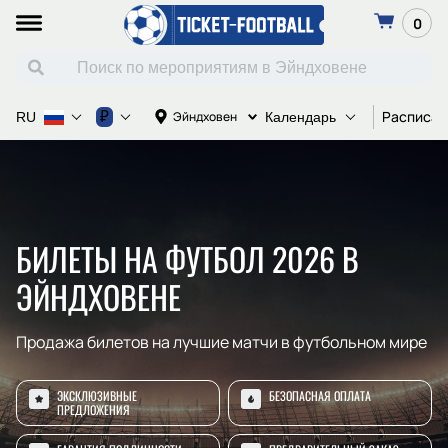
0
Расписан
₽
Эйндховен
RU
Календарь
БИЛЕТЫ НА ФУТБОЛ 2026 В
ЭЙНДХОВЕНЕ
Продажа билетов на лучшие матчи в футбольном мире
ЭКСКЛЮЗИВНЫЕ
БЕЗОПАСНАЯ ОПЛАТА
ПРЕДЛОЖЕНИЯ