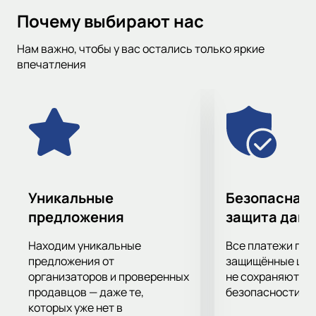
информацию, чтобы вы могли следить за матчами любимых
Почему выбирают нас
команд и не пропустить важные игры. Для удобства, вы
также можете фильтровать события по дате, городу, месту
Нам важно, чтобы у вас остались только яркие
проведения и турниру.
впечатления
Уникальные
Безопасная 
предложения
защита дан
Находим уникальные
Все платежи про
предложения от
защищённые шлю
организаторов и проверенных
не сохраняются 
продавцов — даже те,
безопасности.
которых уже нет в