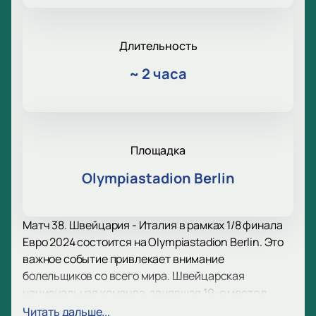
Длительность
~
2 часа
Площадка
Olympiastadion Berlin
Матч 38. Швейцария - Италия в рамках 1/8 финала
Евро 2024 состоится на Olympiastadion Berlin. Это
важное событие привлекает внимание
болельщиков со всего мира. Швейцарская
национальная команда, занявшая 19-е место в
рейтинге ФИФА по состоянию на апрель 2024 года,
Читать дальше...