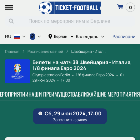
0
Расписание 
₽
Берлин
RU
Календарь
Главная
Расписание матчей
Швейцария - Итал...
Билеты на матч 38 Швейцария - Италия,
1/8 финала Евро 2024
Olympiastadion Berlin
1/8 финала Евро 2024
0+
29 июн. 2024
17:00
МЕРОПРИЯТИИ
НАШИ ПРЕИМУЩЕСТВА
БЛИЖАЙШИЕ МЕРОПРИЯТИЯ