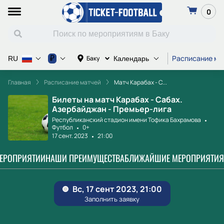
0
Расписание ма
₽
Баку
RU
Календарь
Главная
Расписание матчей
Матч Карабах - С...
Билеты на матч Карабах - Сабах.
Азербайджан - Премьер-лига
Республиканский стадион имени Тофика Бахрамова
Футбол
0+
17 сент. 2023
21:00
МЕРОПРИЯТИИ
НАШИ ПРЕИМУЩЕСТВА
БЛИЖАЙШИЕ МЕРОПРИЯТИЯ