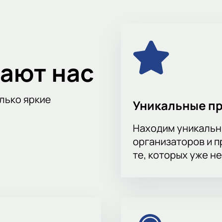
ь за матчами любимых команд и не пропустить
по дате, городу, месту проведения и турниру.
ают нас
олько яркие
Уникальные п
Находим уникальн
организаторов и 
те, которых уже н