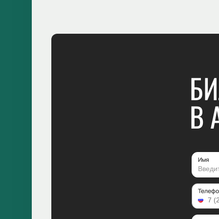
БИ
В 
Имя
Телефо