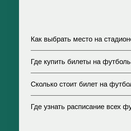
Как выбрать место на стадион
При покупке билетов на нашем сайт
Где купить билеты на футбол
увидеть доступные места в разных 
гарантией подлинности билетов!
Билеты на футбольные матчи можно
Сколько стоит билет на футбо
доставкой билетов на электронную 
воспользовавшись нашим сервисом
Стоимость билетов зависит от мест
Где узнать расписание всех ф
пожалуйста, ознакомьтесь с досту
возможность выбрать оптимальный 
Расписание всех футбольных матче