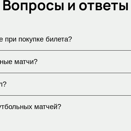
Вопросы и ответы
е при покупке билета?
е вы можете выбрать место на интерактивной 
ьные матчи?
секторах и выбрать наиболее удобное для вас
 легко купить через наш сайт. Мы предлагаем
л?
почту или курьером. Убедитесь в подлинности
.
а на стадионе и категории матча. Для получе
утбольных матчей?
пными вариантами на нашем сайте. Мы гарант
вариант для вас.
й в России и мире доступно на нашем сайте. 