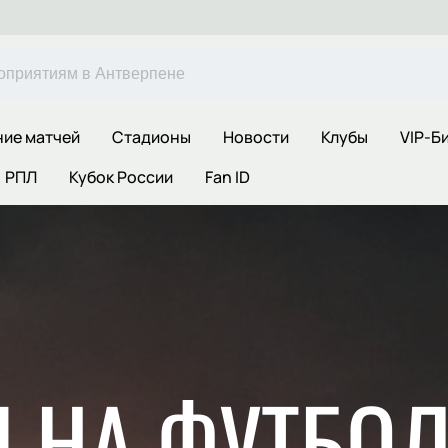
ние матчей
Стадионы
Новости
Клубы
VIP-Б
РПЛ
Кубок России
Fan ID
 НА ФУТБОЛ