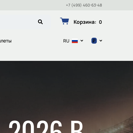
+7 (499) 460-63-48
Корзина
:
0
₽
илеты
RU
$
€
₽
 2026 В