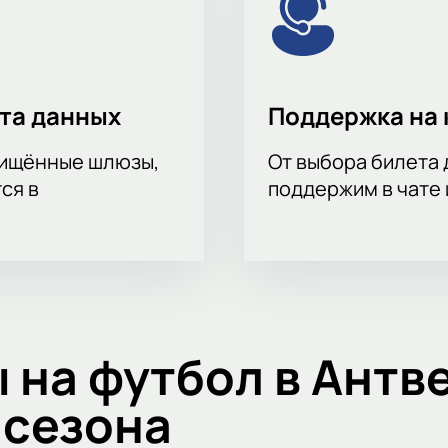
ита данных
Поддержка на 
щищённые шлюзы,
От выбора билета 
ся в
поддержим в чате 
 на футбол в Антв
 сезона