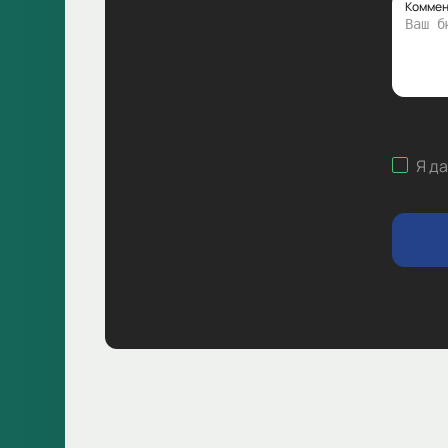
Коммен
Я д