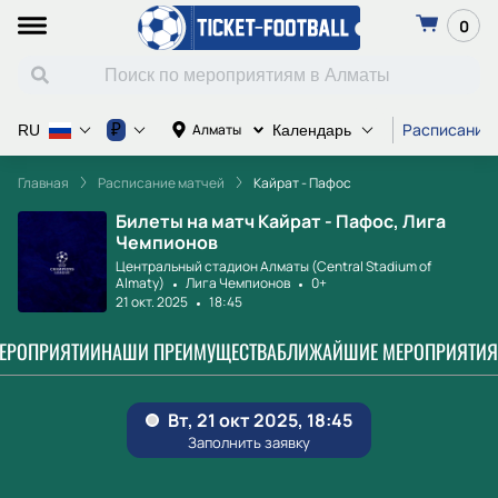
0
Расписание
₽
Алматы
RU
Календарь
Главная
Расписание матчей
Кайрат - Пафос
Билеты на матч Кайрат - Пафос, Лига
Чемпионов
Центральный стадион Алматы (Central Stadium of
Almaty)
Лига Чемпионов
0+
21 окт. 2025
18:45
МЕРОПРИЯТИИ
НАШИ ПРЕИМУЩЕСТВА
БЛИЖАЙШИЕ МЕРОПРИЯТИЯ