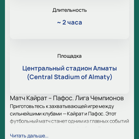
Длительность
~
2 часа
Площадка
Центральный стадион Алматы
(Central Stadium of Almaty)
Матч Кайрат – Пафос. Лига Чемпионов
Приготовьтесь к захватывающей игре между
сильнейшими клубами — Кайрат и Пафос. Этот
футбольный матч станет одним из главных событий
осени для всех поклонников футбола. Лига
Читать дальше...
Чемпионов обещает борьбу до последней минуты, а