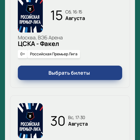
играет ваш любимый клуб, сравните цены билетов
15
и выберите лучшие места прямо сейчас! Купите
сб, 16:15
Августа
билеты без очередей — оформляйте заказ онлайн
или по телефону.
Москва, ВЭБ Арена
ЦСКА - Факел
0+
Российская Премьер Лига
Выбрать билеты
30
вс, 17:30
Августа